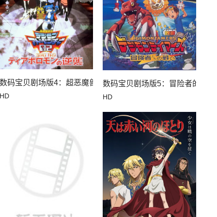
数码宝贝剧场版4：超恶魔兽的反击
码兽飓风登陆！！后篇・超绝进化！
数码宝贝剧场版5：冒险者的战斗
HD
HD