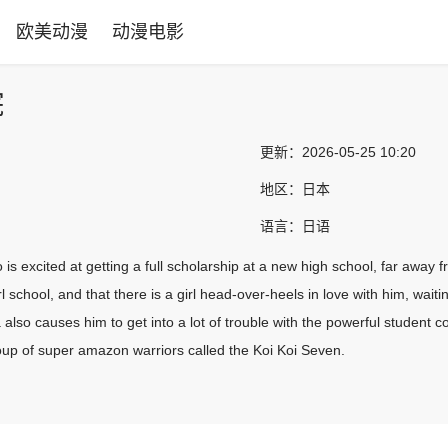
欧美动漫
动漫电影
院
更新：
2026-05-25 10:20
地区：
日本
语言：
日语
is excited at getting a full scholarship at a new high school, far away f
irl school, and that there is a girl head-over-heels in love with him, waiti
lso causes him to get into a lot of trouble with the powerful student c
roup of super amazon warriors called the Koi Koi Seven.