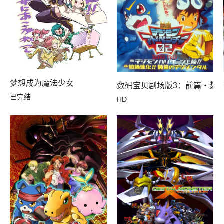
梦想成为魔法少女
数码宝贝剧场版3：前篇・数
已完结
HD