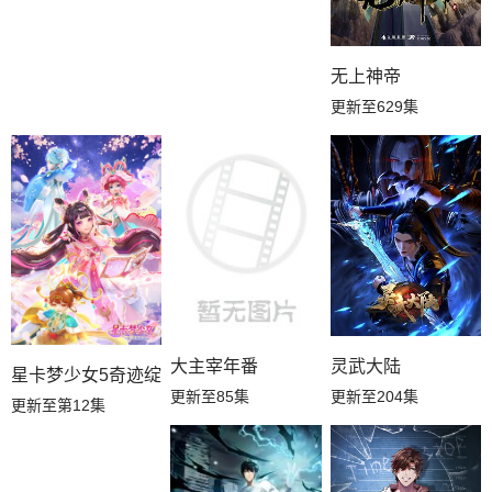
无上神帝
更新至629集
大主宰年番
灵武大陆
星卡梦少女5奇迹绽放
更新至85集
更新至204集
更新至第12集