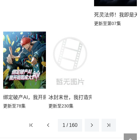
死灵法师！我即是天
更新至第07集
绑定破产AI，我开局氪成大神动态漫画第1季
冰封末世，我打造完美领地动态漫画
更新至78集
更新至230集
1 / 160