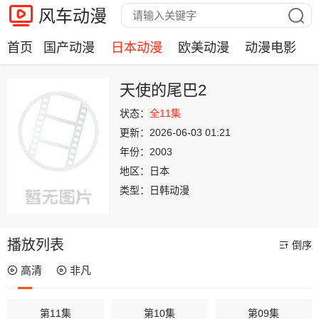
风车动漫
首页
国产动漫
日本动漫
欧美动漫
动漫电影
天使的尾巴2
状态：
全11集
更新：
2026-06-03 01:21
年份：
2003
地区：
日本
类型：
日韩动漫
播放列表
倒序
高清
非凡
第11集
第10集
第09集