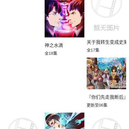
关于我转生变成史莱
神之水滴
全17集
全18集
『你们先走我断后』
更新至06集