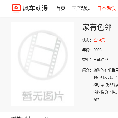
风车动漫
首页
国产动漫
日本动漫
家有色邻
状态：
全14集
年份：
2006
类型：
日韩动漫
简介：
幼时的有坂香
的香月发现，
神乐家的父母
治糟糕的个性
呢？