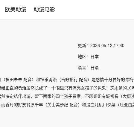
欧美动漫
动漫电影
更新：
2026-05-12 17:40
地区：
日本
语言：
日语
月（神田朱未 配音）和神乐勇治（吉野裕行 配音）是感情十分要好的青
曾经正直的勇治居然长成了一个眼里只有漂亮女孩子的色鬼！这未见的10
居然决定结伴出游，留下两家的四个孩子看家。不顾姐姐有坂初音（大原沙
。而香月的好友铃原千早（关山美沙纪 配音）和混血儿矶川夕菜（辻亚由