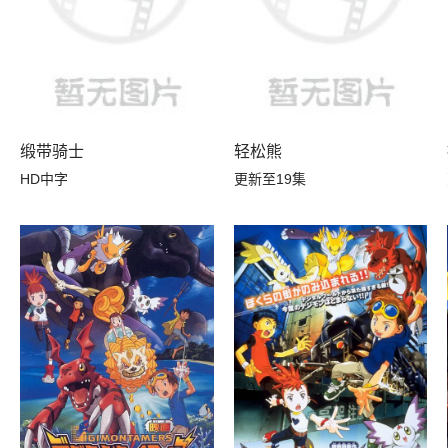
缎带骑士
轻松熊
女
HD中字
更新至19集