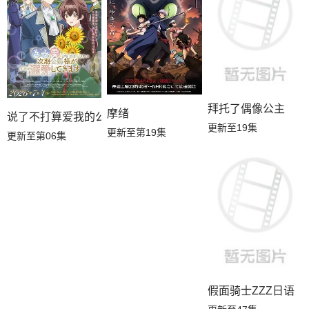
拜托了偶像公主
摩绪
说了不打算爱我的公爵继承人，不知为何对我宠爱有加
更新至19集
更新至第19集
更新至第06集
假面骑士ZZZ日语