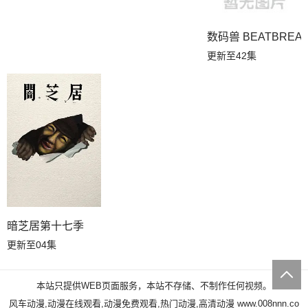
数码兽 BEATBREA
更新至42集
暗芝居第十七季
更新至04集
本站只提供WEB页面服务，本站不存储、不制作任何视频。
风车动漫,动漫在线观看,动漫免费观看,热门动漫,高清动漫
www.008nnn.co