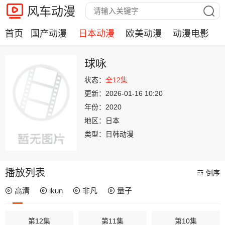
风车动漫
首页
国产动漫
日本动漫
欧美动漫
动漫电影
球咏
状态：
全12集
更新：
2026-01-16 10:20
年份：
2020
地区：
日本
类型：
日韩动漫
播放列表
倒序
高清
ikun
非凡
量子
第12集
第11集
第10集