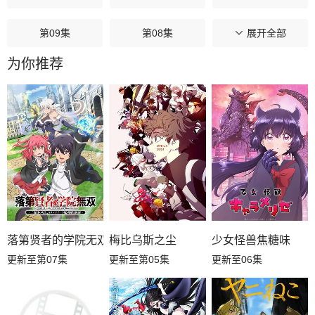
第09集
第08集
第07集
展开全部
为你推荐
第06集
第05集
第04集
第03集
第02集
第01集
落第贤者的学院无双第二回转生，S等级作弊魔术师冒险记
梅比乌斯之尘
少女怪兽焦糖味
更新至第07集
更新至第05集
更新至06集