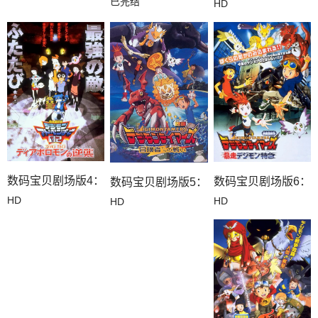
已完结
HD
数码宝贝剧场版4：超恶魔兽的反击
数码宝贝剧场版6：
数码宝贝剧场版5：冒险者的战斗
HD
HD
HD