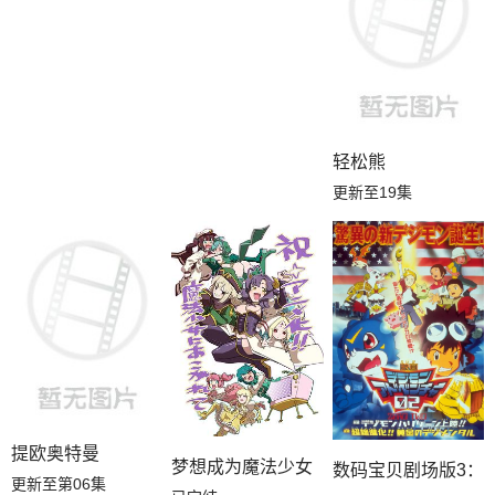
轻松熊
更新至19集
提欧奥特曼
梦想成为魔法少女
数码宝贝剧场版3：
更新至第06集