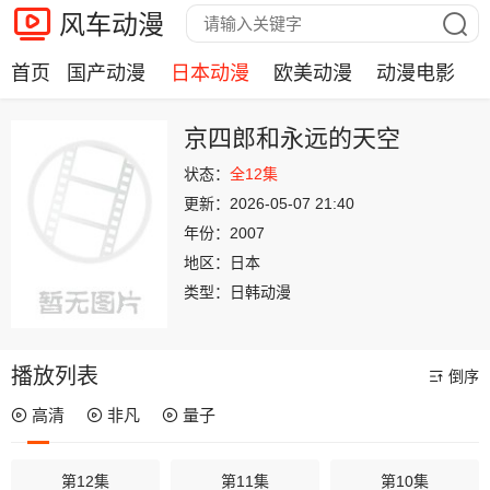
风车动漫
首页
国产动漫
日本动漫
欧美动漫
动漫电影
京四郎和永远的天空
状态：
全12集
更新：
2026-05-07 21:40
年份：
2007
地区：
日本
类型：
日韩动漫
播放列表
倒序
高清
非凡
量子
第12集
第11集
第10集