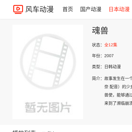
风车动漫
首页
国产动漫
日本动漫
魂兽
状态：
全12集
年份：
2007
类型：
日韩动漫
简介：
故事发生在一
奈 配音）的
兽使，能够通
来到了濒临崩