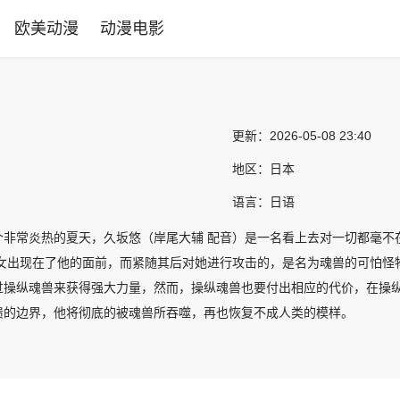
欧美动漫
动漫电影
更新：
2026-05-08 23:40
地区：
日本
语言：
日语
个非常炎热的夏天，久坂悠（岸尾大辅 配音）是一名看上去对一切都毫不
少女出现在了他的面前，而紧随其后对她进行攻击的，是名为魂兽的可怕怪
过操纵魂兽来获得强大力量，然而，操纵魂兽也要付出相应的代价，在操
溃的边界，他将彻底的被魂兽所吞噬，再也恢复不成人类的模样。