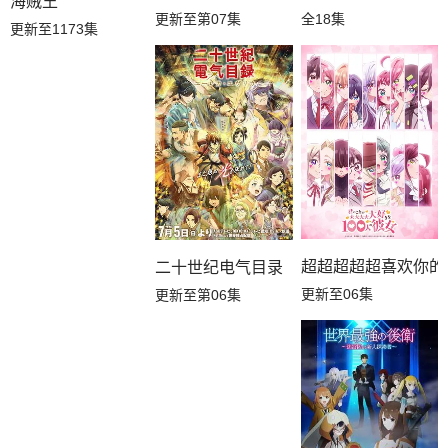
海贼王
更新至第07集
全18集
更新至1173集
超超超超超喜欢你的
二十世纪电气目录
更新至06集
更新至第06集