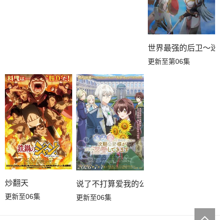
世界最强的后卫～迷
更新至第06集
炒翻天
说了不打算爱我的公爵继承人，不知为何
更新至06集
更新至06集