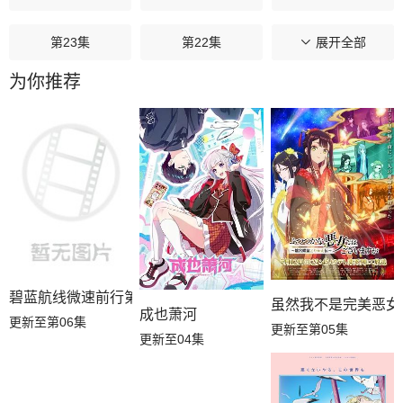
第23集
第22集
第21集
展开全部
为你推荐
第20集
第19集
第18集
第17集
第16集
第15集
第14集
第13集
第12集
第11集
第10集
第09集
第08集
第07集
第06集
碧蓝航线微速前行第二季
虽然我不是完美恶女
成也萧河
更新至第06集
更新至第05集
第05集
第04集
第03集
更新至04集
第02集
第01集