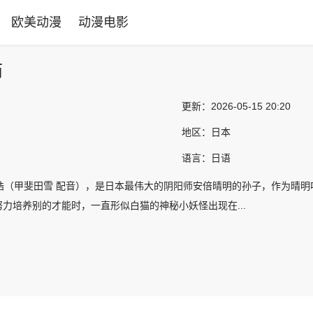
欧美动漫
动漫电影
师
更新：
2026-05-15 20:20
地区：
日本
语言：
日语
昌浩（甲斐田雪 配音），是日本最伟大的阴阳师安倍晴明的孙子，作为晴
力培养别的才能时，一直形似白猫的神秘小妖怪出现在...