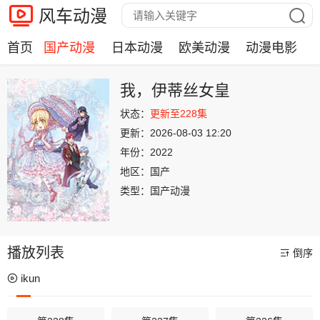
风车动漫
首页
国产动漫
日本动漫
欧美动漫
动漫电影
我，伊蒂丝女皇
状态：
更新至228集
更新：
2026-08-03 12:20
年份：
2022
地区：
国产
类型：
国产动漫
播放列表
倒序
ikun