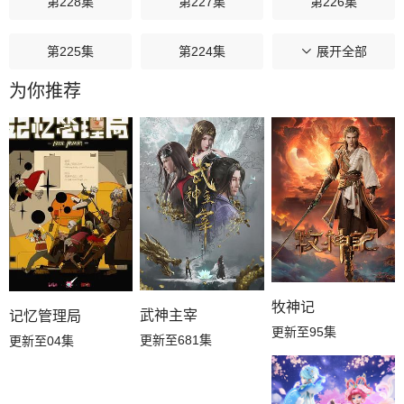
第228集
第227集
第226集
第225集
第224集
第223集
展开全部
为你推荐
第222集
第221集
第220集
第219集
第218集
第217集
第216集
第215集
第214集
第213集
第212集
第211集
第210集
第209集
第208集
牧神记
武神主宰
记忆管理局
更新至95集
更新至681集
更新至04集
第207集
第206集
第205集
第204集
第203集
第202集