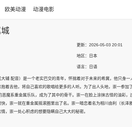
欧美动漫
动漫电影
属城
更新：
2026-05-03 20:01
地区：
日本
语言：
日语
尾大辅 配音）是一个老实巴交的青年，怀揣着对于未来的希冀，他只身一
以抱着吉他，将自己喜欢的歌唱给更多的人听。为了出人头地，崇一参加了新
al City”的恶魔系重金属乐队，成为了其中的骨干。崇一在脸上涂抹古怪
很快，崇一就在重金属摇滚圈里出了名。崇一暗恋着名为相川由利（长泽雅
恋情，崇一处心积虑的想要隐瞒自己大大的秘密。