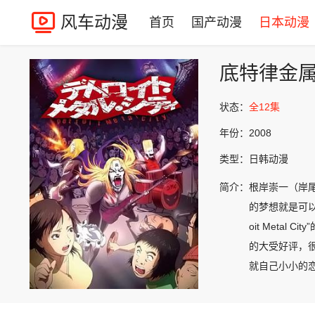
风车动漫
首页
国产动漫
日本动漫
底特律金
状态：
全12集
年份：
2008
类型：
日韩动漫
简介：
根岸崇一（岸
的梦想就是可
oit Met
的大受好评，
就自己小小的