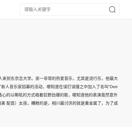
人来到东京念大学。崇一非常的热爱音乐，尤其是流行乐，他最大
人音乐家招募的活动，哪知道在误打误撞之中加入了名叫“Detr
的油彩，违心的以嘶吼的方式唱着狂野劲爆的歌，哪知道他的表演竟然意外
美 配音）女孩，糟糕的是，相川最讨厌的就是重金属了，为了成