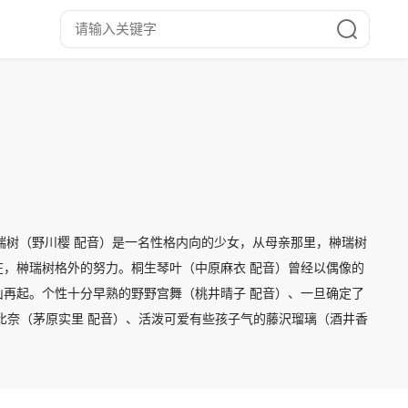
榊瑞树（野川樱 配音）是一名性格内向的少女，从母亲那里，榊瑞树
，榊瑞树格外的努力。桐生琴叶（中原麻衣 配音）曾经以偶像的
再起。个性十分早熟的野野宫舞（桃井晴子 配音）、一旦确定了
比奈（茅原实里 配音）、活泼可爱有些孩子气的藤沢瑠璃（酒井香