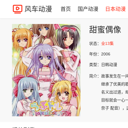
风车动漫
首页
国产动漫
日本动漫
甜蜜偶像
状态：
全13集
年份：
2006
类型：
日韩动漫
简介：
故事发生在一间
继承了优美的
名义出过道，
目标就会一心
奈子 配音）