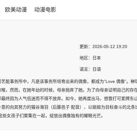
欧美动漫
动漫电影
更新：
2026-05-12 19:20
地区：
日本
语言：
日语
艺能事务所中，凡是该事务所培育出来的偶像，都成为“Love 偶像”。
歌喉，然而，在她年幼的时候，母亲抛弃了她。为了向母亲证明自己的存在
却最终因为人气低迷而不得不放弃。如今，她再度出马，想靠打可爱牌东山
一意的向其努力的猫谷海羽（后藤邑子 配音）、以姐姐为目标奋斗的北条
，这些女孩子们聚集在一起，绽放出偶像独有的耀眼光芒。