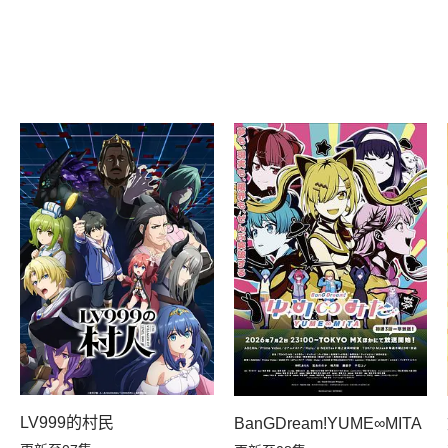
LV999的村民
知识开无双
BanGDream!YUME∞MITA