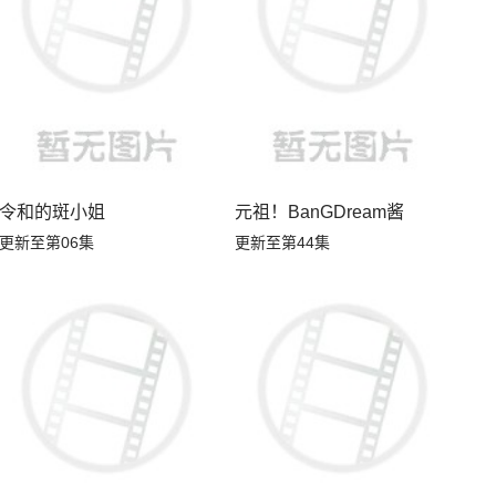
第47集
第48集
令和的斑小姐
元祖！BanGDream酱
更新至第06集
更新至第44集