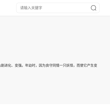
急剧进化、变强。年幼时，因为良守同情一只妖怪，而使它产生变