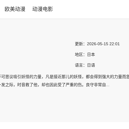
欧美动漫
动漫电影
更新：
2026-05-15 22:01
地区：
日本
语言：
日语
不可思议吸引妖怪的力量，凡是接近那儿的妖怪，都会得到强大的力量而
发之际，时音救了他，却也因此受了严重的伤。良守非常自...