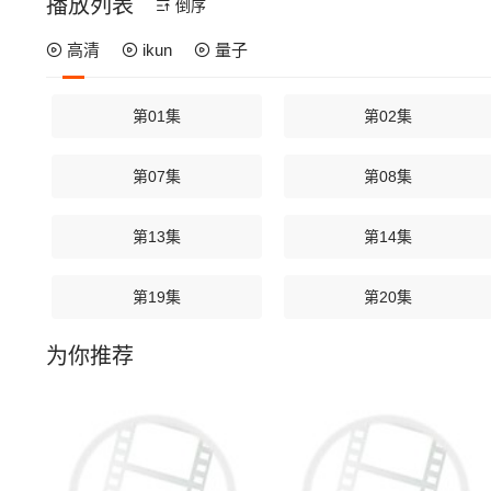
播放列表
倒序
高清
ikun
量子
第01集
第02集
第07集
第08集
第13集
第14集
第19集
第20集
为你推荐
第25集
第26集
第31集
第32集
第37集
第38集