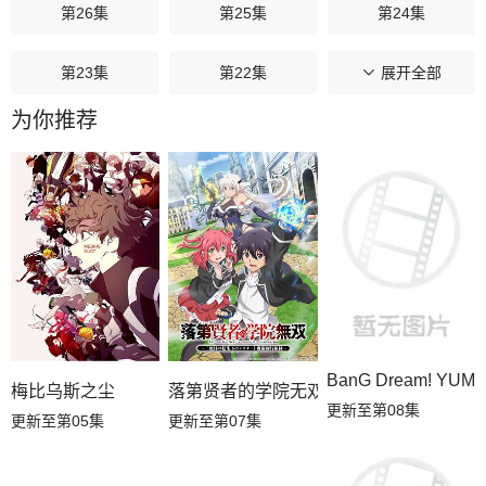
第26集
第25集
第24集
第23集
第22集
第21集
展开全部
为你推荐
第20集
第19集
第18集
第17集
第16集
第15集
第14集
第13集
第12集
第11集
第10集
第09集
第08集
第07集
第06集
BanG Dream! YUM
梅比乌斯之尘
落第贤者的学院无双第二回转生，S等级
更新至第08集
更新至第05集
更新至第07集
第05集
第04集
第03集