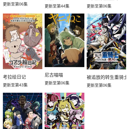
更新至第06集
更新至第44集
更新至第06集
尼古喵喵
考拉绘日记
被追放的转生重骑士
更新至第06集
更新至第43集
更新至第06集