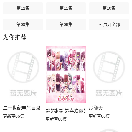
第12集
第11集
第10集
第09集
第08集
第07集
展开全部
为你推荐
第06集
第05集
第04集
第03集
第02集
第01集
二十世纪电气目录
炒翻天
超超超超超喜欢你的100个女朋友第三季
更新至06集
更新至06集
更新至06集