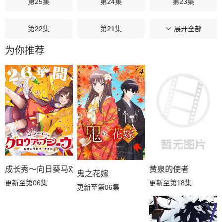
第25集
第24集
第23集
第22集
第21集
第20集
展开全部
为你推荐
第19集
第18集
第17集
第16集
第15集
第14集
第13集
第12集
第11集
第10集
第09集
第08集
第07集
第06集
第05集
成长秀～向日葵马戏团～
黄泉的使者
鬼之花嫁
更新至第06集
更新至第18集
更新至第06集
第04集
第03集
第02集
第01集