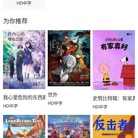
HD中字
为你推荐
世外
我心里危险的东西剧场版
史努比特辑：有家真
HD中字
HD中字
HD中字