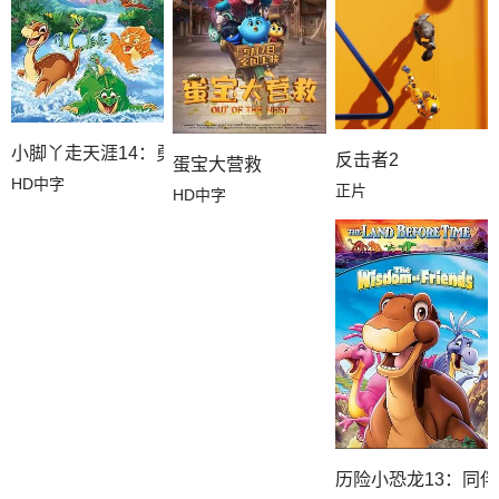
小脚丫走天涯14：勇者之旅
反击者2
蛋宝大营救
HD中字
正片
HD中字
历险小恐龙13：同