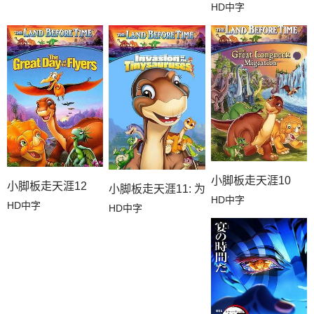
HD中字
小脚板走天涯10
小脚板走天涯12
小脚板走天涯11: 为食小恐龙
HD中字
HD中字
HD中字