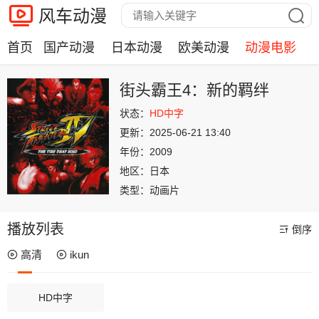
风车动漫
首页
国产动漫
日本动漫
欧美动漫
动漫电影
街头霸王4：新的羁绊
状态：
HD中字
更新：
2025-06-21 13:40
年份：
2009
地区：
日本
类型：
动画片
播放列表
倒序
高清
ikun
HD中字