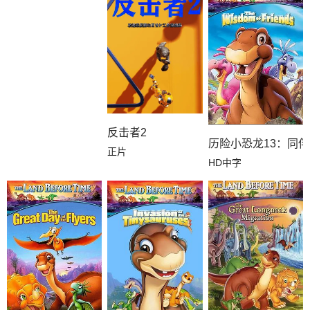
反击者2
历险小恐龙13：同
正片
HD中字