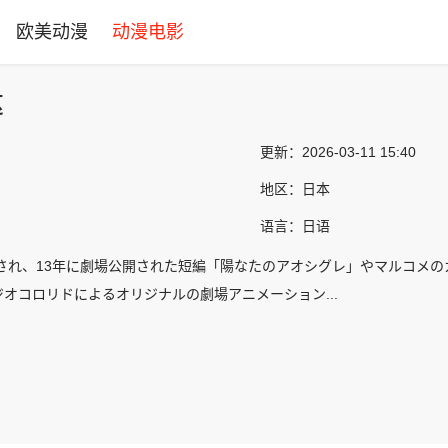
欧美动漫
动漫电影
达
更新：
2026-03-11 15:40
地区：
日本
语言：
日语
立され、13年に劇場公開された短編「陽なたのアオシグレ」やマルコメ
オコロリドによるオリジナルの劇場アニメーション...