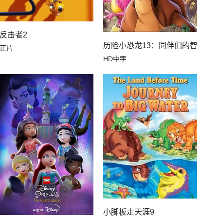
反击者2
历险小恐龙13：同伴们的智慧
正片
HD中字
小脚板走天涯9