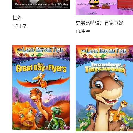
世外
史努比特辑：有家真好
HD中字
HD中字