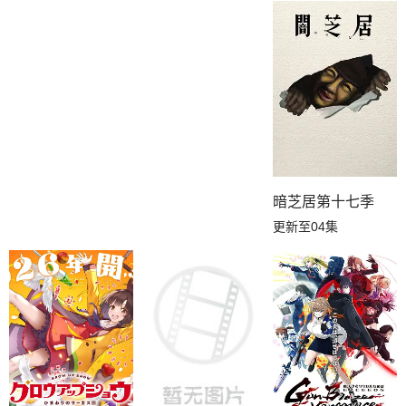
暗芝居第十七季
更新至04集