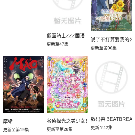
假面骑士ZZZ国语
说了不打算爱我的公
更新至47集
更新至第06集
数码兽 BEATBREA
名侦探光之美少女！
摩绪
更新至42集
更新至第28集
更新至第19集