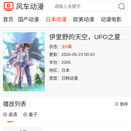
风车动漫
首页
国产动漫
日本动漫
欧美动漫
动漫电影
伊里野的天空，UFO之夏
状态：
全6集
更新：
2026-05-23 00:03
年份：
2005
地区：
日本
类型：
日韩动漫
播放列表
倒序
高清
量子