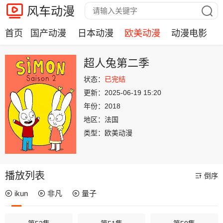
风车动漫
首页
国产动漫
日本动漫
欧美动漫
动漫电影
超人兔第二季
状态：
已完结
更新：
2025-06-19 15:20
年份：
2018
地区：
法国
类型：
欧美动漫
播放列表
倒序
ikun
非凡
量子