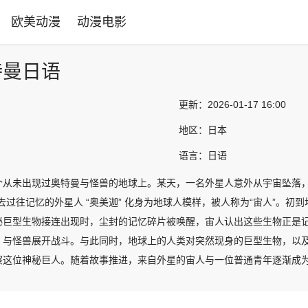
欧美动漫
动漫电影
特曼日语
更新：
2026-01-17 16:00
地区：
日本
语言：
日语
个从未出现过奥特曼与怪兽的地球上。某天，一名外星人意外从宇宙坠落，
去过往记忆的外星人 “奥美迦” 化身为地球人模样，被人称为“宙人”。
秘巨型生物接连出现时，尘封的记忆碎片被唤醒，宙人认出这些生物正是记
，与怪兽展开战斗。与此同时，地球上的人类对突然现身的巨型生物，以
察这位神秘巨人。随着故事推进，来自外星的宙人与一位普通青年逐渐成
守护地球” 这一问题的答案。现在正是觉醒之时。