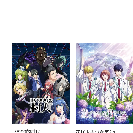
LV999的村民
花样少男少女第2季