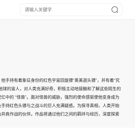
他手持有着象征身份的红色宇宙回旋镖“奥美迦头镖”，并有着“究
初到地球的宙人，对人类充满好奇，积极主动地接触和了解这些陌生的
忆中的 “怪兽”。面对怪兽的威胁，强烈的使命感驱使他变身成为
及手持红色头镖与之战斗的巨人充满疑惑。为探寻真相，人类开始
为并肩作战的伙伴。作品将通过他们之间的羁绊与经历，深度探索