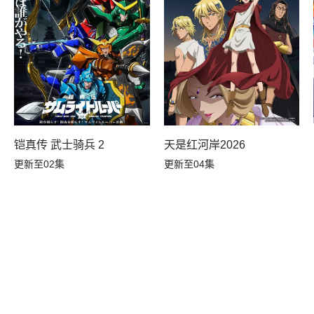
铠真传 武士骑兵 2
天是红河岸2026
更新至02集
更新至04集