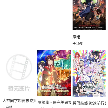
摩绪
全19集
大神同学想要被吃掉BD版
虽然我不是完美恶女～雏宫蝶鼠替换传～
碧蓝航线 微速前行
已完结