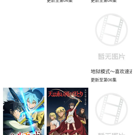
更新至第06集
更新至第06集
地狱模式～喜欢速通
更新至第06集