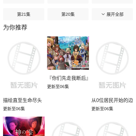
第21集
第20集
第19集
展开全部
为你推荐
第18集
第17集
第16集
第15集
第14集
第13集
第12集
第11集
第10集
『你们先走我断后』，于是10年后我成为
第09集
第08集
第07集
更新至06集
第06集
第05集
第04集
描绘直至生命尽头
从0位居民开始的边
更新至06集
更新至06集
第03集
第02集
第01集