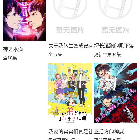
关于我转生变成史莱姆这档事第四季
擅长逃跑的殿下第二
神之水滴
全17集
更新至第04集
全18集
正后方的神威
我家的弟弟们真是让您费心了