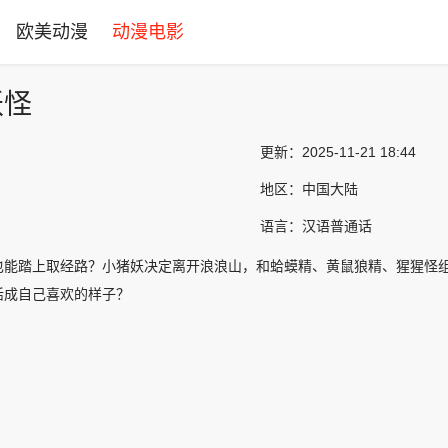
欧美动漫
动漫电影
妖怪
更新：
2025-11-21 18:44
地区：
中国大陆
语言：
汉语普通话
也能踏上取经路？小猪妖决定离开浪浪山，和蛤蟆精、黄鼠狼精、猩猩怪
活成自己喜欢的样子？