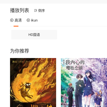
播放列表
倒序
高清
ikun
HD国语
为你推荐