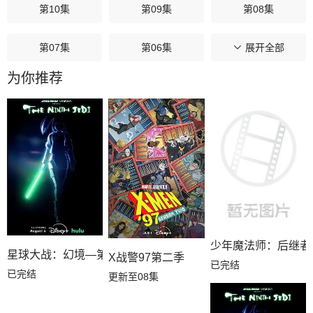
第10集
第09集
第08集
第07集
第06集
第05集
展开全部
为你推荐
第04集
第03集
第02集
第01集
少年魔法师：后继者
星球大战：幻境—第九个绝地武士
X战警97第二季
已完结
已完结
更新至08集