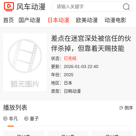
风车动漫
首页
国产动漫
日本动漫
欧美动漫
动漫电影
差点在迷宫深处被信任的伙
伴杀掉，但靠着天赐技能
“无限扭蛋”获得等级9999的
状态：
已完结
更新：
2026-01-03 22:40
伙伴，我要向前队友和世界
年份：
2025
展开复仇&amp;“给他们好
地区：
日本
看！”
类型：
日韩动漫
播放列表
倒序
非凡
量子