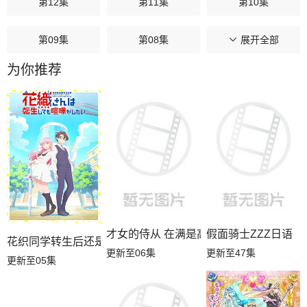
第12集
第11集
第10集
第09集
第08集
第07集
展开全部
为你推荐
第06集
第05集
第04集
第03集
第02集
第01集
才女的侍从 在满是高岭之花的贵族学校
假面骑士ZZZ日语
花织同学转生后还是想干架
更新至06集
更新至47集
更新至05集