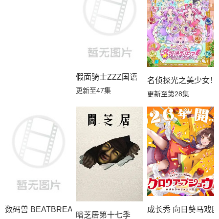
假面骑士ZZZ国语
名侦探光之美少女！
更新至47集
更新至第28集
成长秀 向日葵马戏
数码兽 BEATBREAK
暗芝居第十七季