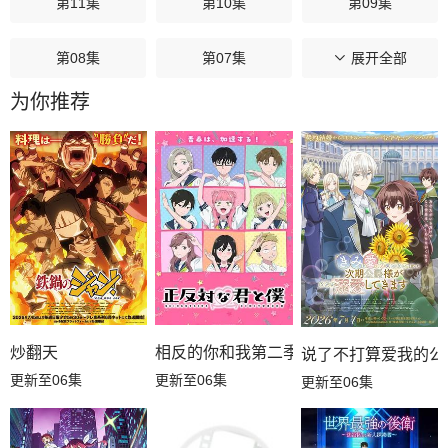
第11集
第10集
第09集
第08集
第07集
第06集
展开全部
为你推荐
第05集
第04集
第03集
第02集
第01集
相反的你和我第二季
炒翻天
说了不打算爱我的公
更新至06集
更新至06集
更新至06集