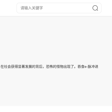
。在社会获得显著发展的背后，恐怖的怪物出现了。吞食e-脉冲进