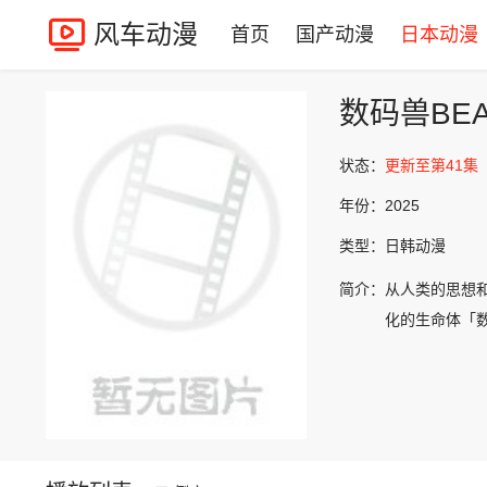
风车动漫
首页
国产动漫
日本动漫
数码兽BEA
状态：
更新至第41集
年份：
2025
类型：
日韩动漫
简介：
从人类的思想和
化的生命体「