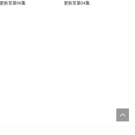
更新至第06集
更新至第04集