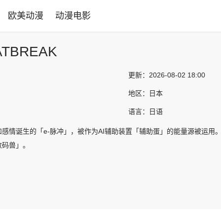
欧美动漫
动漫电影
TBREAK
更新：
2026-08-02 18:00
地区：
日本
语言：
日语
感情诞生的「e-脉冲」，被作为AI辅助装置「辅助蛋」的能量源被运用
数码兽」。