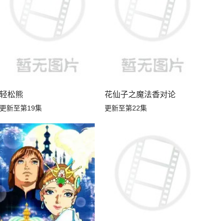
轻松熊
花仙子之魔法香对论
更新至第19集
更新至第22集