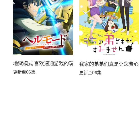
地狱模式 喜欢速通游戏的玩家在废设定异世界无双第二季
我家的弟弟们真是让您费心
更新至06集
更新至06集