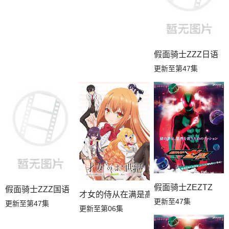
假面骑士ZZZ日语
更新至第47集
假面骑士ZEZTZ
假面骑士ZZZ国语
才女的侍从在满是高岭之花的贵族学校暗
更新至47集
更新至第47集
更新至第06集