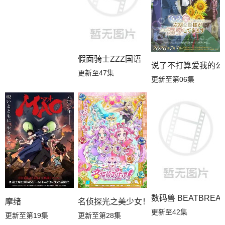
假面骑士ZZZ国语
说了不打算爱我的公
更新至47集
更新至第06集
数码兽 BEATBREA
名侦探光之美少女！
摩绪
更新至42集
更新至第28集
更新至第19集