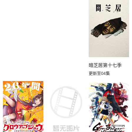
暗芝居第十七季
更新至04集