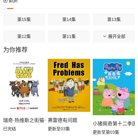
ikun
第15集
第14集
第13集
第12集
第11集
第10集
展开全部
为你推荐
第09集
第08集
第07集
第06集
第05集
第04集
第03集
第02集
第01集
第00集
瑞奇·热维斯之街猫一族
弗雷德有问题
小猪佩奇第十二季国
已完结
更新至03集
更新至第03集