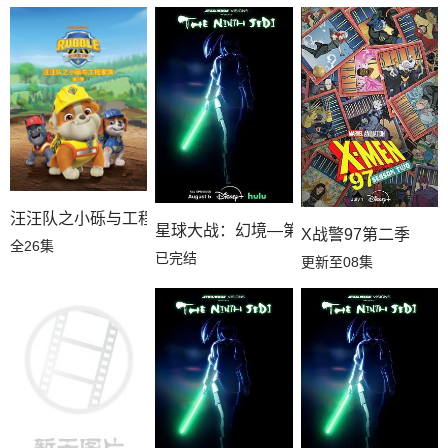
汪汪队之小砾与工程家族第三季国语
星球大战：幻境—第九个绝地武士
X战警97第二季
全26集
已完结
更新至08集