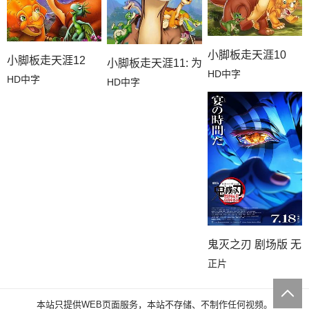
小脚板走天涯10
小脚板走天涯12
小脚板走天涯11: 为食小恐龙
HD中字
HD中字
HD中字
鬼灭之刃 剧场版 无
正片
本站只提供WEB页面服务，本站不存储、不制作任何视频。