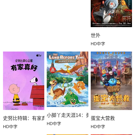
世外
HD中字
小脚丫走天涯14：勇者之旅
蛋宝大营救
史努比特辑：有家真好
HD中字
HD中字
HD中字