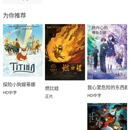
为你推荐
探险小狗媞蒂娜
我心里危险的东西剧
燃比娃
HD中字
HD中字
正片