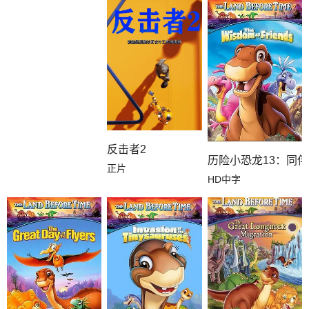
反击者2
历险小恐龙13：同
正片
HD中字