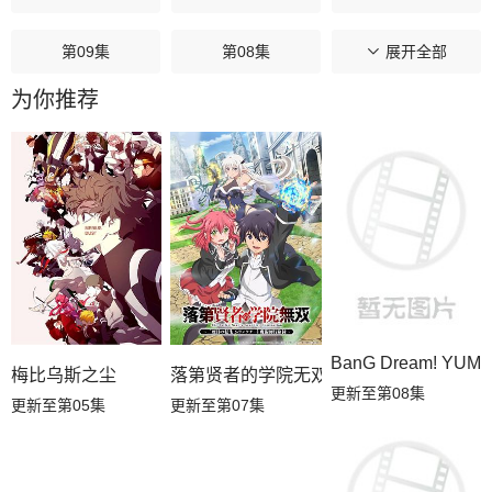
第09集
第08集
第07集
展开全部
为你推荐
第06集
第05集
第04集
第03集
第02集
第01集
BanG Dream! YUM
梅比乌斯之尘
落第贤者的学院无双第二回转生，S等级
更新至第08集
更新至第05集
更新至第07集