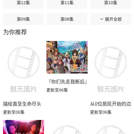
第12集
第11集
第10集
第09集
第08集
第07集
展开全部
为你推荐
第06集
第05集
第04集
第03集
第02集
第01集
『你们先走我断后』，于是10年后我成为
更新至06集
描绘直至生命尽头
从0位居民开始的边
更新至06集
更新至06集