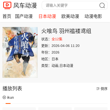
风车动漫
首页
国产动漫
日本动漫
欧美动漫
动漫电影
火喰鸟 羽州褴褛鸢组
状态：
全12集
更新：
2026-04-06 11:20
年份：
2026
地区：
日本
类型：
动画,日本动漫
播放列表
倒序
ikun