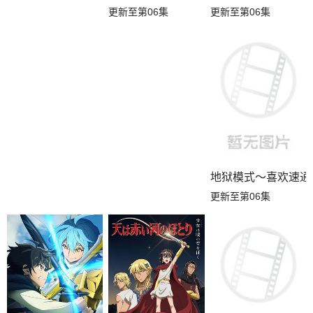
更新至第06集
更新至第06集
地狱模式～喜欢速通
更新至第06集