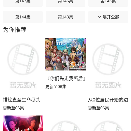
第147集
第146集
第145集
第144集
第143集
第142集
展开全部
为你推荐
第141集
第140集
第139集
第138集
第137集
第136集
第135集
第134集
第133集
『你们先走我断后』，于是10年后我成为
第132集
第131集
第130集
更新至06集
第129集
第128集
第127集
描绘直至生命尽头
从0位居民开始的边
更新至06集
更新至06集
第126集
第125集
第124集
第123集
第122集
第121集