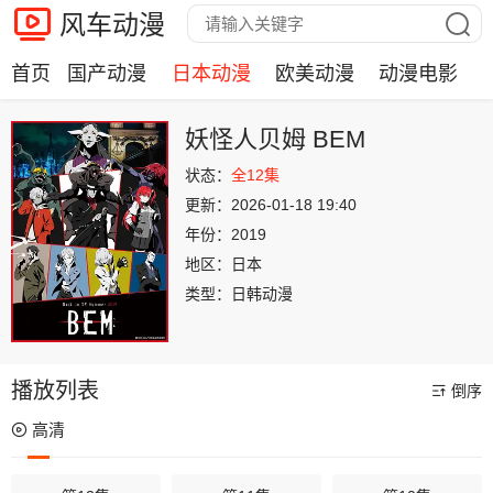
风车动漫
首页
国产动漫
日本动漫
欧美动漫
动漫电影
妖怪人贝姆 BEM
状态：
全12集
更新：
2026-01-18 19:40
年份：
2019
地区：
日本
类型：
日韩动漫
播放列表
倒序
高清