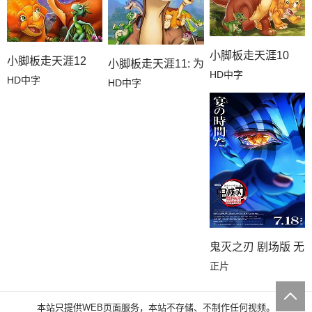
小脚板走天涯10
小脚板走天涯12
小脚板走天涯11: 为食小恐龙
HD中字
HD中字
HD中字
鬼灭之刃 剧场版 无
正片
本站只提供WEB页面服务，本站不存储、不制作任何视频。