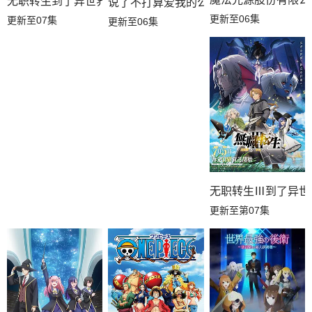
无职转生到了异世界就拿出真本事第三季
说了不打算爱我的公爵继承人，不知为何
更新至06集
更新至07集
更新至06集
无职转生Ⅲ到了异世
更新至第07集