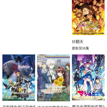
第24集
第23集
第22集
第21集
第20集
第19集
第18集
第17集
第16集
炒翻天
更新至06集
第15集
第14集
第13集
第12集
第11集
第10集
第09集
第08集
第07集
第06集
第05集
第04集
第03集
第02集
第01集
魔法光源股份有限公