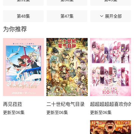
第48集
第47集
第46集
展开全部
为你推荐
第45集
第44集
第43集
第42集
第41集
第40集
第39集
第38集
第37集
第36集
第35集
第34集
第33集
第32集
第31集
再见菈菈
超超超超超喜欢你的
二十世纪电气目录
更新至06集
更新至06集
更新至06集
第30集
第29集
第28集
第27集
第26集
第25集