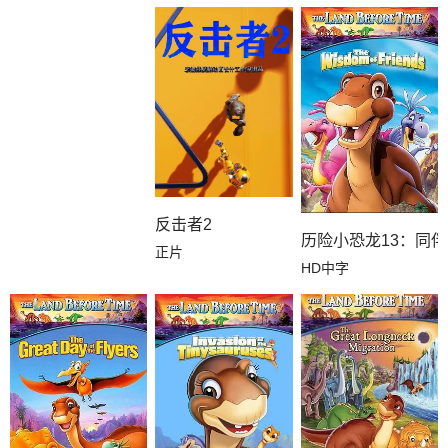
反击者2
历险小恐龙13：同
正片
HD中字