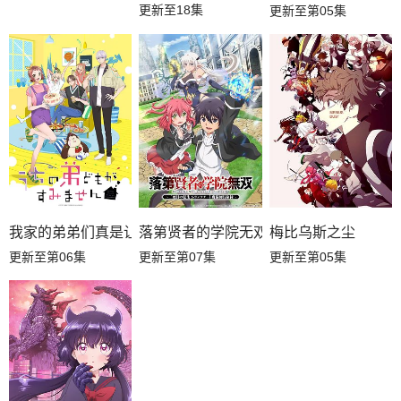
更新至18集
更新至第05集
我家的弟弟们真是让您费心了
落第贤者的学院无双第二回转生，S等级
梅比乌斯之尘
更新至第06集
更新至第07集
更新至第05集