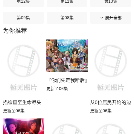
第12集
第11集
第10集
第09集
第08集
第07集
展开全部
为你推荐
第06集
第05集
第04集
第03集
第02集
第01集
『你们先走我断后』，于是10年后我成为
更新至06集
描绘直至生命尽头
从0位居民开始的边
更新至06集
更新至06集