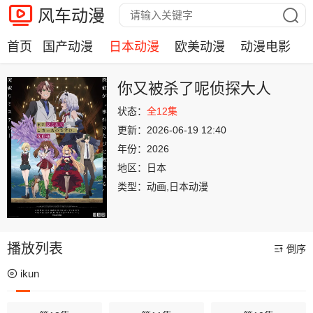
风车动漫
首页
国产动漫
日本动漫
欧美动漫
动漫电影
你又被杀了呢侦探大人
状态：
全12集
更新：
2026-06-19 12:40
年份：
2026
地区：
日本
类型：
动画,日本动漫
播放列表
倒序
ikun