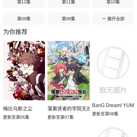
第12集
第11集
第10集
第09集
第08集
第07集
展开全部
为你推荐
第06集
第05集
第04集
第03集
第02集
第01集
BanG Dream! YUM
梅比乌斯之尘
落第贤者的学院无双第二回转生，S等级
更新至第08集
更新至第05集
更新至第07集