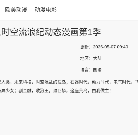
欧美动漫
动漫电影
之时空流浪纪动态漫画第1季
更新：
2026-05-07 09:40
地区：
大陆
语言：
国语
代人类，未来科技，时空混乱的荒岛；石器时代，动力时代，电气时代，
奇异少女；驯金雕，收狼王，退巨蟒，这座荒岛，由我做主！