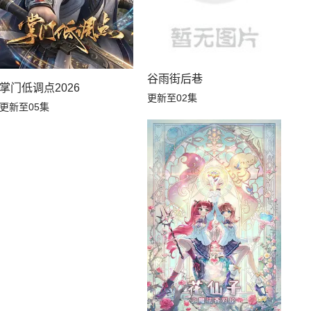
第26集
第25集
第20集
第19集
谷雨街后巷
掌门低调点2026
更新至02集
更新至05集
第14集
第13集
第08集
第07集
第02集
第01集