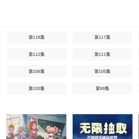
第118集
第117集
第112集
第111集
第106集
第105集
第100集
第99集
第94集
第93集
第88集
第87集