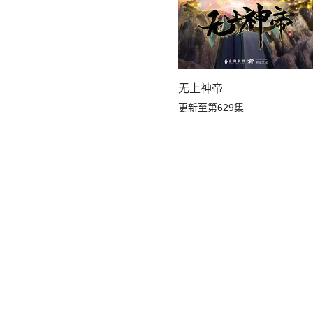
第30集
第29集
第24集
第23集
无上神帝
更新至第629集
第18集
第17集
第12集
第11集
第06集
第05集