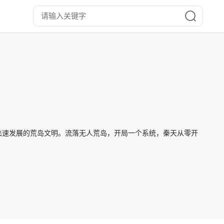
飞速发展的荒岛文明。流落无人荒岛，开局一个系统，秦天从零开