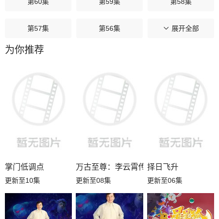
第60集
第59集
第58集
第57集
第56集
第55集
展开全部
为你推荐
第54集
第53集
第52集
第51集
第50集
第49集
第48集
第47集
第46集
第45集
第44集
第43集
第42集
第41集
第40集
掌门低调点
万古至尊：李云霄传
择日飞升
更新至10集
更新至08集
更新至06集
第39集
第38集
第37集
第36集
第35集
第34集