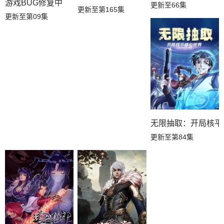
游戏BUG修复中
更新至66集
更新至第165集
更新至第09集
第09集
第08集
第07集
第06集
第05集
第04集
第03集
第02集
第01集
无限抽取：开局核平
更新至第84集