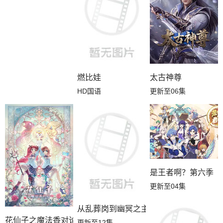
燃比娃
太古神尊
HD国语
更新至06集
是王者啊？第六季
更新至04集
从乱葬岗到幽冥之主
花仙子之魔法香对论
更新至12集