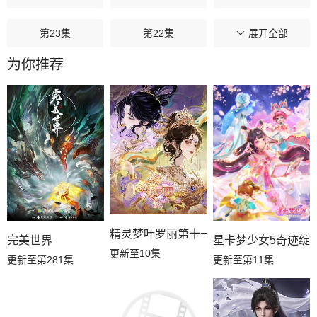
第23集
第22集
第21集
展开全部
为你推荐
第20集
第19集
第18集
第17集
第16集
第15集
第14集
第13集
第12集
第11集
第10集
第09集
第08集
第07集
第06集
精灵梦叶罗丽第十一季（下）
星卡梦少女5奇迹绽
完美世界
更新至10集
更新至第11集
更新至第281集
第05集
第04集
第03集
第02集
第01集