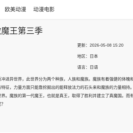
欧美动漫
动漫电影
做魔王第三季
更新：
2026-05-08 15:20
地区：
日本
语言：
日语
所冲进异世界，此世界分为两个种族，人族和魔族。魔族有着强健的体魄
有特征，力量方面只能靠挖掘出的能释放法力的石头来和魔族的力量相持。魔
世界。魔族的第一代魔王，也就是真王，取得了胜利并建立了真魔国。而有利
呢？