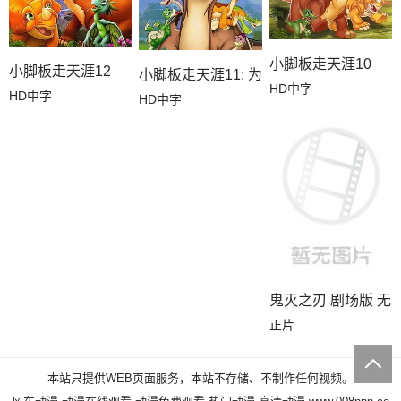
小脚板走天涯10
小脚板走天涯12
小脚板走天涯11: 为食小恐龙
HD中字
HD中字
HD中字
鬼灭之刃 剧场版 无
正片
本站只提供WEB页面服务，本站不存储、不制作任何视频。