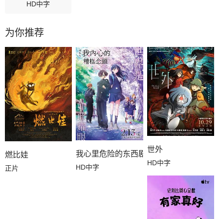
HD中字
为你推荐
世外
我心里危险的东西剧场版
燃比娃
HD中字
HD中字
正片