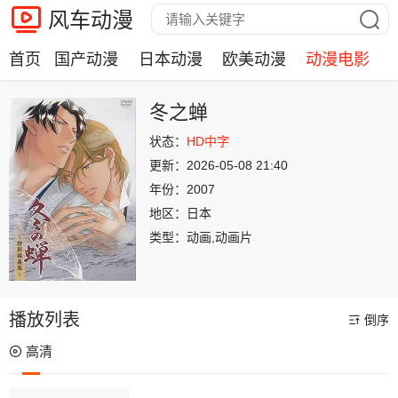
风车动漫
首页
国产动漫
日本动漫
欧美动漫
动漫电影
冬之蝉
状态：
HD中字
更新：
2026-05-08 21:40
年份：
2007
地区：
日本
类型：
动画,动画片
播放列表
倒序
高清